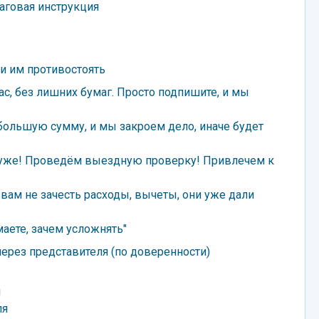
аговая инструкция
 и им противостоять
ас, без лишних бумаг. Просто подпишите, и мы
ебольшую сумму, и мы закроем дело, иначе будет
 хуже! Проведём выездную проверку! Привлечем к
 вам не зачесть расходы, вычеты, они уже дали
аете, зачем усложнять"
через представителя (по доверенности)
я
ля