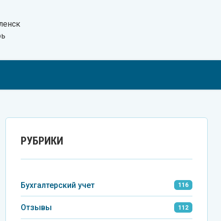
ленск
рь
Tel
VK
Wh
РУБРИКИ
Бухгалтерский учет
116
Отзывы
112