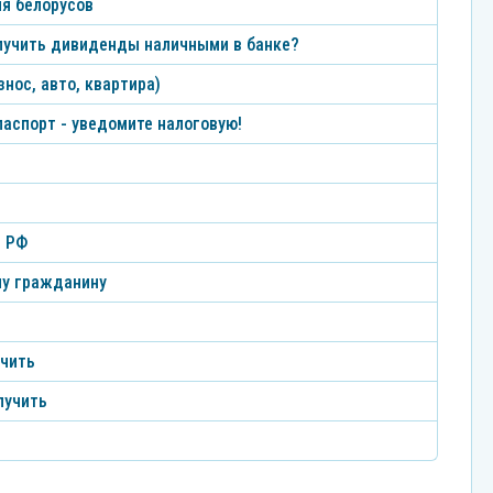
ля белорусов
лучить дивиденды наличными в банке?
нос, авто, квартира)
аспорт - уведомите налоговую!
в РФ
му гражданину
учить
лучить