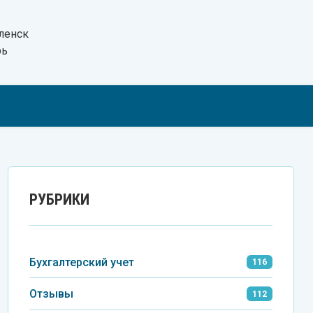
ленск
рь
Tel
VK
Wh
РУБРИКИ
Бухгалтерский учет
116
Отзывы
112