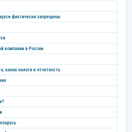
аруси фактически запрещены
уси
ой компании в России
о, какие налоги и отчетность
рия
и?
и
Беларусь