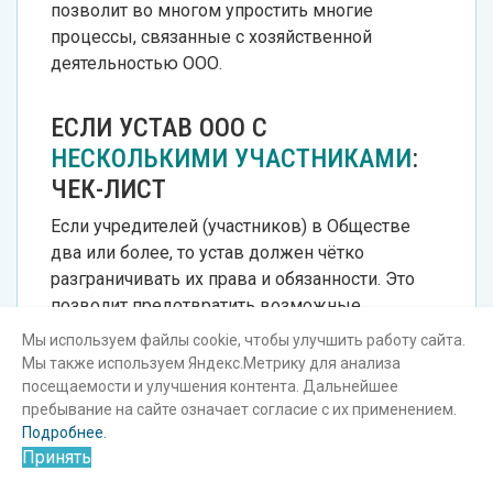
позволит во многом упростить многие
процессы, связанные с хозяйственной
деятельностью ООО.
ЕСЛИ УСТАВ ООО С
НЕСКОЛЬКИМИ УЧАСТНИКАМИ
:
ЧЕК-ЛИСТ
Если учредителей (участников) в Обществе
два или более, то устав должен чётко
разграничивать их права и обязанности. Это
позволит предотвратить возможные
конфликтные ситуации и судебные
Мы используем файлы cookie, чтобы улучшить работу сайта.
разбирательства.
Мы также используем Яндекс.Метрику для анализа
посещаемости и улучшения контента. Дальнейшее
О чём нужно договориться с партнёром при
пребывание на сайте означает согласие с их применением.
создании ООО, чек-лист:
Подробнее.
Принять
Есть ли максимальный размер доли