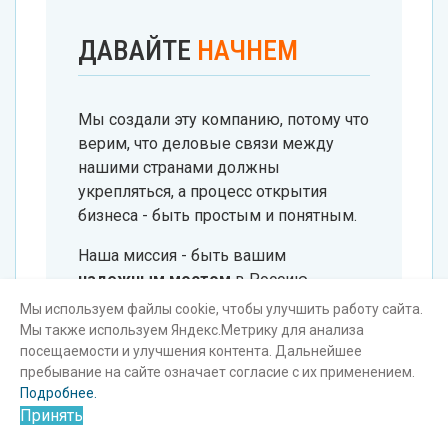
ДАВАЙТЕ
НАЧНЕМ
Мы создали эту компанию, потому что
верим, что деловые связи между
нашими странами должны
укрепляться, а процесс открытия
бизнеса - быть простым и понятным.
Наша миссия - быть вашим
надежным мостом
в Россию.
Мы используем файлы cookie, чтобы улучшить работу сайта.
Не тратьте
силы на бюрократические
Мы также используем Яндекс.Метрику для анализа
преграды.
посещаемости и улучшения контента. Дальнейшее
пребывание на сайте означает согласие с их применением.
Позвольте нам обеспечить вам
Подробнее.
быстрое открытие ООО
, а вы
Принять
направьте свою энергию на поиск