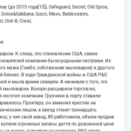
(до 2015 года[13]), Safeguard, Secret, Old Spice,
Dolce&Gabbana, Gucci, Mexx, Baldessarini,
 Oral-B, Crest,
е.
аром. К слову, это становление США, самое
снователей компании были родными сестрами. Их
ого мужа (Гэмбл, собственная мыловарня) и другого
ый бизнес. В ходе Гражданской войны в США P&G
ей и мыла армии северян. А начинали с того, что
ей мыловарни. Вскоре расширили торговлю,
я логотип компании. Грузчики в порту ставили
онравилось Проктеру, он заменил крестик на
веческим лицом, а звезд станет тринадцать.
су, у них свой завод, 80 работников, объем продаж
 купили огромные запасы дегтя по довоенной цене
ны на деготь значительно возросли. P&G стала