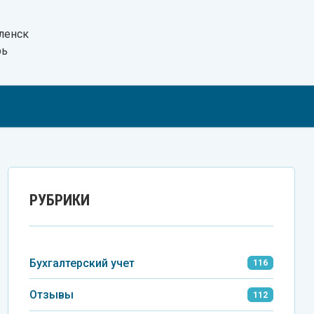
ленск
рь
Tel
VK
Wh
РУБРИКИ
Бухгалтерский учет
116
Отзывы
112