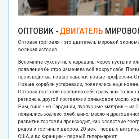
ОПТОВИК -
ДВИГАТЕЛЬ
МИРОВО
Оптовая торговля - это двигатель мировой экономи
великая история.
Вспомните сухопутные караваны через пустыни или 
появления быстро изменяла всё вокруг себя. Появ
производства, новые навыки, новые профессии. О
Новые корабли устаревали, появлялись еще новее
Оптовая торговля проявила себя сразу, как только 
региона в другой поставляли оливковое масло, кож
Рим, вино - из Сардинии, пурпурные материи – из 
появились железо, хлеб, вино, масло и драгоценно
развитии торговли происходит, как следствие геог
рядов и гостиных дворов. 20 век - первые витрин
США, а во Франции - первый гипермаркет.