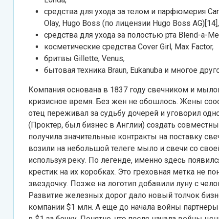
средства для ухода за телом и парфюмерия Camay 
Olay, Hugo Boss (по лицензии Hugo Boss AG)[14], 
средства для ухода за полостью рта Blend-a-Med,
косметические средства Cover Girl, Max Factor,
бритвы Gillette, Venus,
бытовая техника Braun, Eukanuba и многое друго
Компания основана в 1837 году свечником и мылов
кризисное время. Без жен не обошлось. Жены соо
отец переживал за судьбу дочерей и уговорил одн
(Проктер, был бизнес в Англии) создать совместн
получила значительные контракты на поставку свеч
возили на небольшой телеге мыло и свечи со сво
используя реку. По легенде, именно здесь появилс
крестик на их коробках. Это греховная метка не п
звездочку. Позже на логотип добавили луну с чело
Развитие железных дорог дало новый толчок бизне
компании $1 млн. А еще до начала войны партнеры
в $1 за бочку. Понятно, что после начала войны це