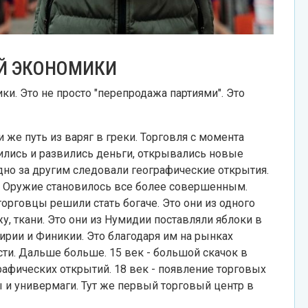
Й ЭКОНОМИКИ
ки. Это не просто "перепродажа партиями". Это
же путь из варяг в греки. Торговля с момента
ились и развились деньги, открывались новые
дно за другим следовали географические открытия.
. Оружие становилось все более совершенным.
торговцы решили стать богаче. Это они из одного
у, ткани. Это они из Нумидии поставляли яблоки в
Сирии и Финикии. Это благодаря им на рынках
сти. Дальше больше. 15 век - большой скачок в
рафических открытий. 18 век - появление торговых
ы и универмаги. Тут же первый торговый центр в