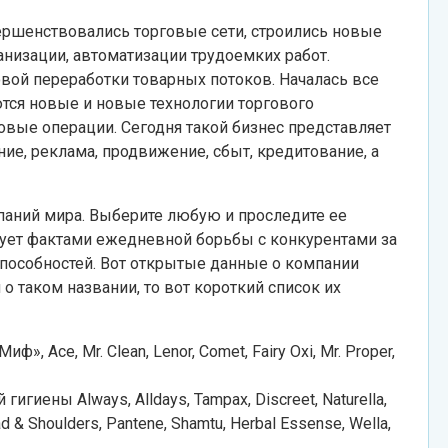
вершенствовались торговые сети, строились новые
анизации, автоматизации трудоемких работ.
вой переработки товарных потоков. Началась все
тся новые и новые технологии торгового
овые операции. Сегодня такой бизнес представляет
ние, реклама, продвижение, сбыт, кредитование, а
паний мира. Выберите любую и проследите ее
ует фактами ежедневной борьбы с конкурентами за
способностей. Вот открытые данные о компании
 о таком названии, то вот короткий список их
ф», Ace, Mr. Clean, Lenor, Comet, Fairy Oxi, Mr. Proper,
гиены Always, Alldays, Tampax, Discreet, Naturella,
& Shoulders, Pantene, Shamtu, Herbal Essense, Wella,