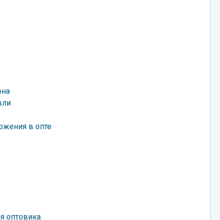
она
вли
ожения в опте
ля оптовика