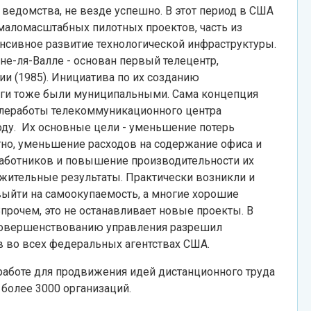
ведомства, не везде успешно. В этот период в США
маломасштабных пилотных проектов, часть из
енсивное развитие технологической инфраструктуры.
не-ля-Валле - основан первый телецентр,
ии (1985). Инициатива по их созданию
ги тоже были муниципальными. Сама концепция
елеработы телекоммуникационного центра
оду. Их основные цели - уменьшение потерь
тно, уменьшение расходов на содержание офиса и
работников и повышение производительности их
ожительные результаты. Практически возникли и
выйти на самоокупаемость, а многие хорошие
прочем, это не останавливает новые проекты. В
 совершенствованию управления разрешил
 во всех федеральных агентствах США.
работе для продвижения идей дистанционного труда
 более 3000 организаций.