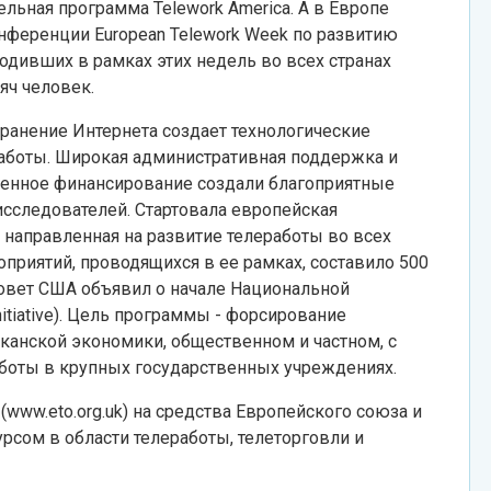
льная программа Telework America. А в Европе
ференции European Telework Week по развитию
ходивших в рамках этих недель во всех странах
яч человек.
ранение Интернета создает технологические
аботы. Широкая административная поддержка и
венное финансирование создали благоприятные
исследователей. Стартовала европейская
e, направленная на развитие телеработы во всех
приятий, проводящихся в ее рамках, составило 500
совет США объявил о начале Национальной
Initiative). Цель программы - форсирование
канской экономики, общественном и частном, с
боты в крупных государственных учреждениях.
e (www.eto.org.uk) на средства Европейского союза и
сом в области телеработы, телеторговли и