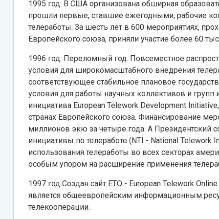
1995 год. В США организована обширная образовате
прошли первые, ставшие ежегодными, рабочие кон
телеработы. За шесть лет в 600 мероприятиях, про
Европейского союза, приняли участие более 60 тыс
1996 год. Переломный год. Повсеместное распрост
условия для широкомасштабного внедрения телер
соответствующее стабильное плановое государст
условия для работы научных коллективов и групп 
инициатива European Telework Development Initiativ
странах Европейского союза. Финансирование меро
миллионов экю за четыре года. А Президентский 
инициативы по телеработе (NTI - National Telework 
использования телеработы во всех секторах амери
особым упором на расширение применения телера
1997 год Создан сайт ETO - European Telework Onlin
является общеевропейским информационным ресур
телекооперации.