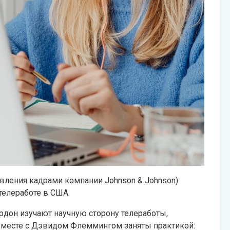
авления кадрами компании Johnson & Johnson)
елеработе в США.
рдон изучают научную сторону телеработы,
месте с Дэвидом Флеммингом заняты практикой: