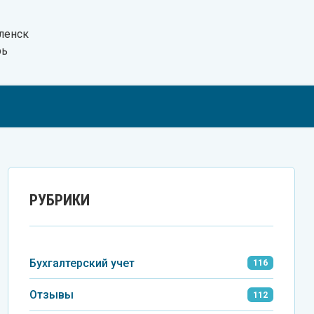
ленск
рь
Tel
VK
Wh
РУБРИКИ
Бухгалтерский учет
116
Отзывы
112