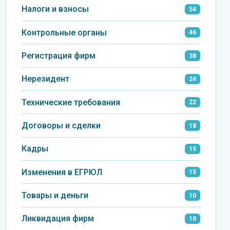
Налоги и взносы
54
Контрольные органы
46
Регистрация фирм
38
Нерезидент
24
Технические требования
22
Договоры и сделки
18
Кадры
15
Изменения в ЕГРЮЛ
15
Товары и деньги
10
Ликвидация фирм
10