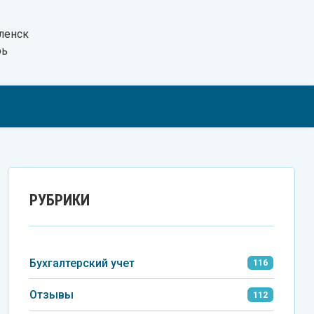
ленск
рь
Tel
VK
Wh
РУБРИКИ
Бухгалтерский учет
116
Отзывы
112