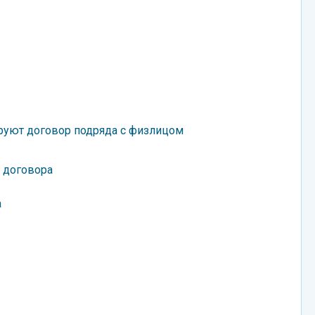
руют договор подряда с физлицом
 договора
а