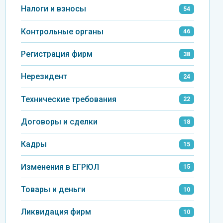
Налоги и взносы
54
Контрольные органы
46
Регистрация фирм
38
Нерезидент
24
Технические требования
22
Договоры и сделки
18
Кадры
15
Изменения в ЕГРЮЛ
15
Товары и деньги
10
Ликвидация фирм
10