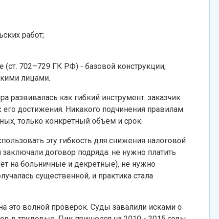
ских работ;
 (ст. 702–729 ГК РФ) - базовой конструкции,
скими лицами.
а развивалась как гибкий инструмент: заказчик
ах его достижения. Никакого подчинения правилам
ных, только конкретный объём и срок.
спользовать эту гибкость для снижения налоговой
м заключали договор подряда: не нужно платить
дёт на больничные и декретные), не нужно
лучалась существенной, и практика стала
на это волной проверок. Суды завалили исками о
 в трудовые. Пик пришёлся на 2010 - 2015 годы,