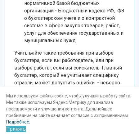
нормативной базой бюджетных
организаций - Бюджетный кодекс РФ, ФЗ
о бухгалтерском учете и о контрактной
системе в сфере закупок товаров, работ,
услуг для обеспечения государственных и
муниципальных нужд.
Учитывайте такие требования при выборе
бухгалтера, если вы работодатель, или при
выборе работы, если вы соискатель. Главный
бухгалтер, который не учитывает специфику
отрасли, может допустить ошибки - неверно
отразит операции, неверно сформирует
Мы используем файлы cookie, чтобы улучшить работу сайта.
себестоимость, ошибочно оформит
Мы также используем Яндекс.Метрику для анализа
транспортные документы и т.п.
посещаемости и улучшения контента. Дальнейшее
пребывание на сайте означает согласие с их применением.
БУХГАЛТЕР НА АУТСОРСИНГЕ
Подробнее.
Принять
- ПОЛНОЦЕННАЯ
ЗАМЕНА